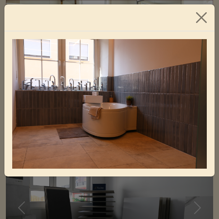
STEFAN RIHM
Der Fliesenladen
In den letzten Jahren gab es im Fliesensektor einen
immensen Wandel.
Previous
Next