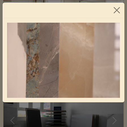
STEFAN RIHM
Der Fliesenladen
In den letzten Jahren gab es im Fliesensektor einen
immensen Wandel.
Previous
Next